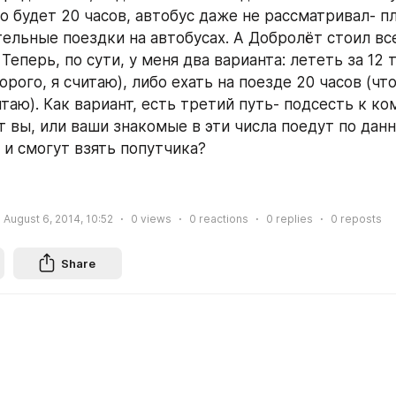
 будет 20 часов, автобус даже не рассматривал- пл
ельные поездки на автобусах. А Добролёт стоил все
. Теперь, по сути, у меня два варианта: лететь за 12 т
орого, я считаю), либо ехать на поезде 20 часов (что 
таю). Как вариант, есть третий путь- подсесть к ком
 вы, или ваши знакомые в эти числа поедут по данн
 и смогут взять попутчика?
August 6, 2014, 10:52
0
views
0
reactions
0
replies
0
reposts
Share