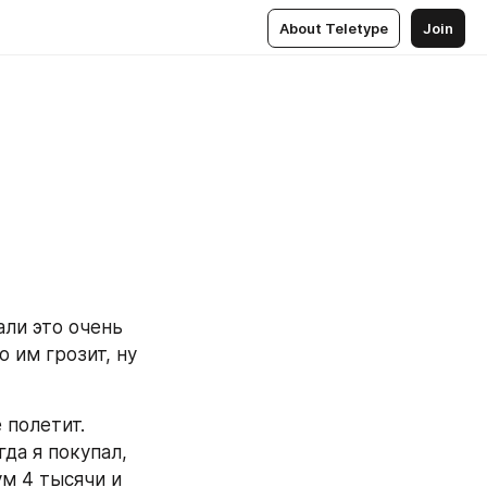
About Teletype
Join
ли это очень 
 им грозит, ну 
полетит. 
да я покупал, 
м 4 тысячи и 