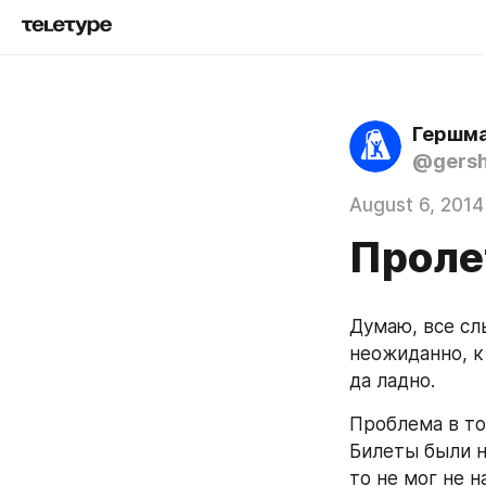
Гершма
@gers
August 6, 2014
Проле
Думаю, все сл
неожиданно, к 
да ладно.
Проблема в том
Билеты были на
то не мог не н