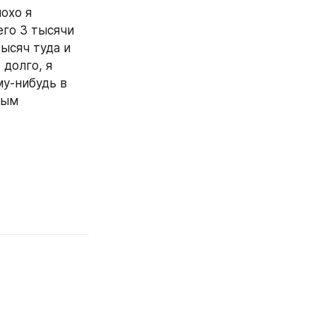
охо я 
го 3 тысячи 
ысяч туда и 
долго, я 
у-нибудь в 
ым 