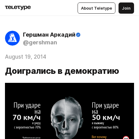
About Teletype
Join
Гершман Аркадий
@gershman
August 19, 2014
Доигрались в демократию