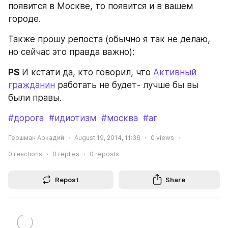
появится в Москве, то появится и в вашем 
городе.
Также прошу репоста (обычно я так не делаю, 
но сейчас это правда важно):
PS
 И кстати да, кто говорил, что 
Активный 
гражданин
 работать не будет- лучше бы вы 
были правы.
#дорога
#идиотизм
#москва
#аг
Гершман Аркадий
August 19, 2014, 11:36
0
views
0
reactions
0
replies
0
reposts
Repost
Share