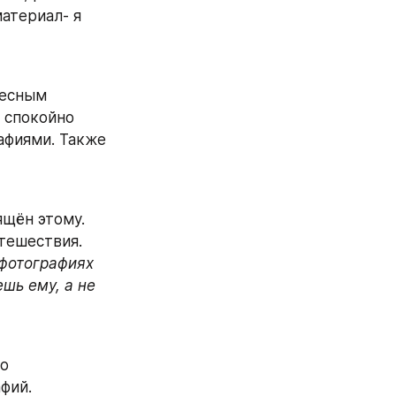
атериал- я 
есным 
 спокойно 
фиями. Также 
щён этому. 
тешествия. 
фотографиях 
шь ему, а не 
о 
фий.