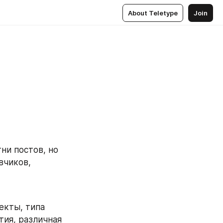
About Teletype
Join
и постов, но 
чиков, 
кты, типа 
ия, различная 