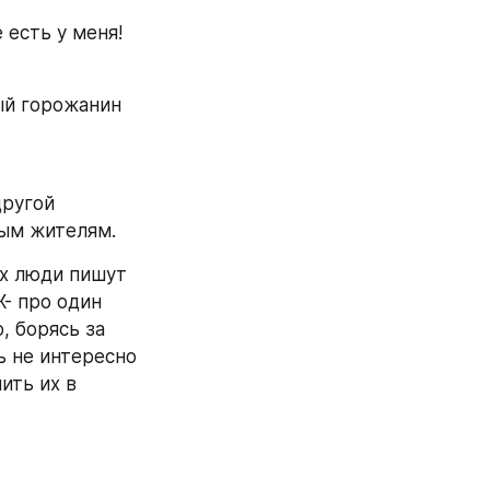
 есть у меня!
й горожанин 
ругой 
ным жителям.
х люди пишут 
- про один 
 борясь за 
 не интересно 
ть их в 