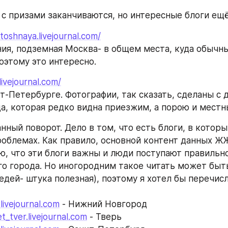
 с призами заканчиваются, но интересные блоги ещё
otoshnaya.livejournal.com/
ния, подземная Москва- в общем места, куда обычны
поэтому это интересно. 
livejournal.com/
т-Петербурге. Фотографии, так сказать, сделаны с д
а, которая редко видна приезжим, а порою и мест
анный поворот. Дело в том, что есть блоги, в которы
роблемах. Как правило, основной контент данных ЖЖ
ю, что эти блоги важны и люди поступают правильно,
го города. Но иногородним такое читать может быть
едей- штука полезная), поэтому я хотел бы перечисли
.livejournal.com
 - Нижний Новгород
t_tver.livejournal.com
 - Тверь