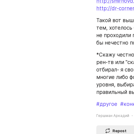
http://smirnovd.
http://dr-corner
Такой вот выш
тем, хотелось
не проходили п
бы нечестно п
*Скажу честно
рен-тв или "с
отбирал- я св
многие либо ф
уровня, выбир
правильный в
#другое
#кон
Гершман Аркадий
Repost