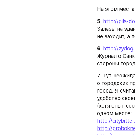
На этом места
5
. 
http://pila-d
Залазы на зда
не заходит, а 
6
. 
http://zydog.
Журнал о Санк
стороны город
7
. Тут неожид
о городских п
город. Я счита
удобство свое
(хотя опыт сос
одном месте:
http://citybitter
http://probokne