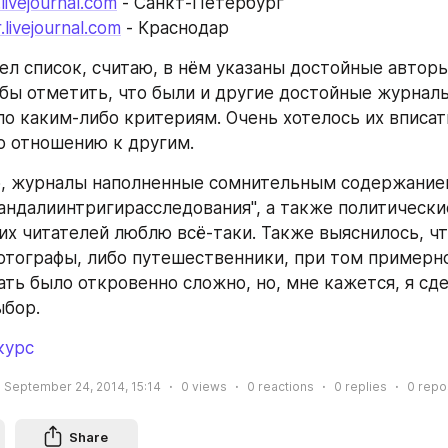
livejournal.com
 - Санкт-Петербург
.livejournal.com
 - Краснодар 
ел список, считаю, в нём указаны достойные авторы.
 бы отметить, что были и другие достойные журналы
о каким-либо критериям. Очень хотелось их вписать
о отношению к другим. 
, журналы наполненные сомнительным содержанием
кандалиинтригирасследования", а также политические
оих читателей люблю всё-таки. Также выяснилось, чт
отографы, либо путешественники, при том примерно
ать было откровенно сложно, но, мне кажется, я сде
ыбор.
курс
September 24, 2014, 15:14
0
views
0
reactions
0
replies
0
repo
Share