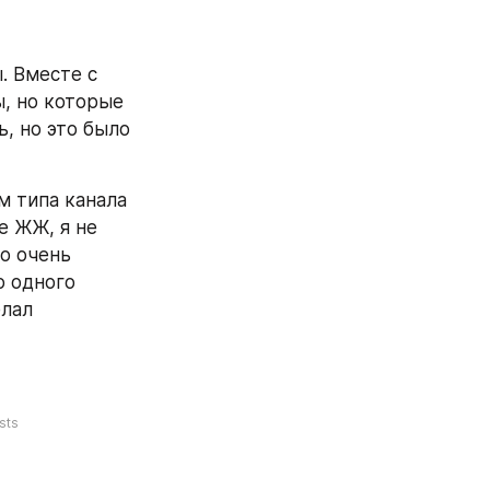
 Вместе с 
, но которые 
, но это было 
 типа канала 
 ЖЖ, я не 
о очень 
 одного 
лал 
sts