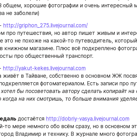
 В общем, хорошие фотографии и очень интересный м
за не заболели)
- 
http://griphon_275.livejournal.com/
ом про путешествия, но автор пишет живым и интер
ге это не похоже на какой-то путеводитель, который
в книжном магазине. Плюс всё подкреплено фотогра
осты про общественный транспорт.
- 
http://yakut-kekes.livejournal.com
 живёт в Тайване, собственно в основном ЖЖ посвя
 подкрепляется фотоматериалом. Есть записи про пу
 хотел бы посоветовать автору сделать копирайт на 
 когда на них смотришь, то больше внимания уделяе
медаль
 достаётся 
http://dobriy-vasya.livejournal.com
-то мере немного обо всём сразу, но в основном эт
город Владимир и технику. В журнале много фотогра