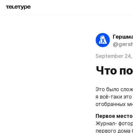
Гершма
@gers
September 24,
Что п
Это было слож
я всё-таки эт
отобранных мн
Первое место
Журнал- фотор
первого дома 