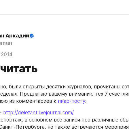
н Аркадий
hman
 2014
очитать
но, были открыты десятки журналов, прочитаны сотн
о сделал. Предлагаю вашему вниманию тех 7 счастлив
ою из комментариев к 
пиар-посту
:
- 
http://deletant.livejournal.com/
епортаж, в основном все записи про различные объе
Санкт-Петербурга, но также встречаются мероприят