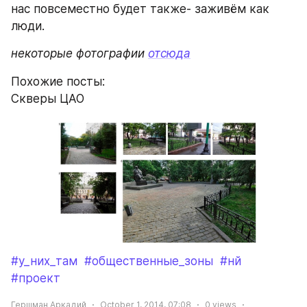
нас повсеместно будет также- заживём как 
люди.
некоторые фотографии 
отсюда
Похожие посты:
Скверы ЦАО
#у_них_там
#общественные_зоны
#нй
#проект
Гершман Аркадий
October 1, 2014, 07:08
0
views