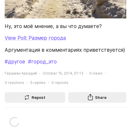
Ну, это моё мнение, а вы что думаете?
View Poll: Размер города
Аргументация в комментариях приветствуется)
#другое
#город_это
Гершман Аркадий
October 15, 2014, 07:13
0
views
0
reactions
0
replies
0
reposts
Repost
Share