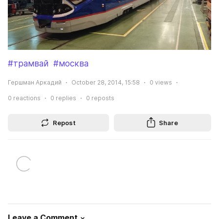
#трамвай
#москва
Гершман Аркадий
October 28, 2014, 15:58
0
views
0
reactions
0
replies
0
reposts
Repost
Share
Leave a Comment