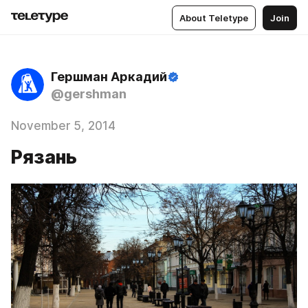
About Teletype
Join
Гершман Аркадий
@gershman
November 5, 2014
Рязань