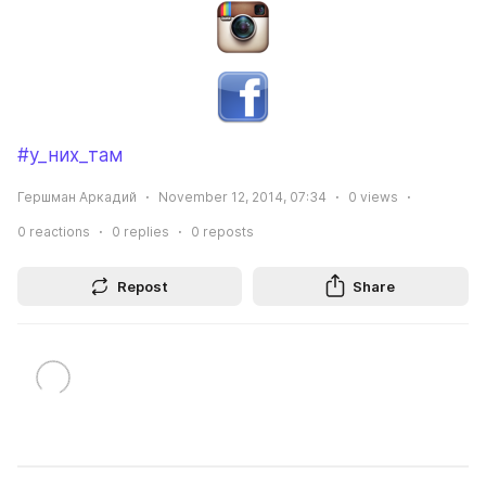
#у_них_там
Гершман Аркадий
November 12, 2014, 07:34
0
views
0
reactions
0
replies
0
reposts
Repost
Share