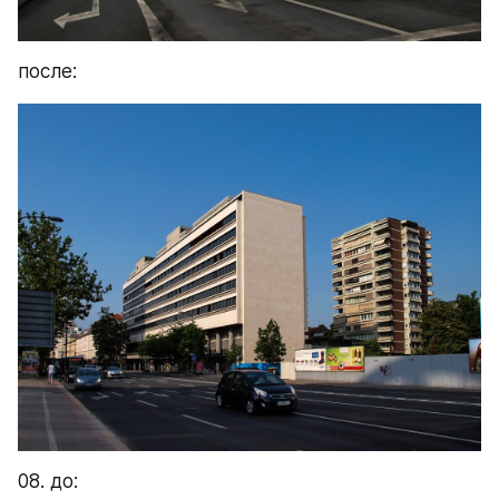
после:
08. до: