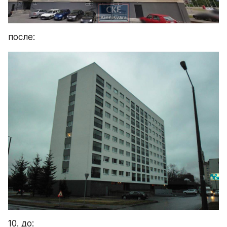
после:
10. до: