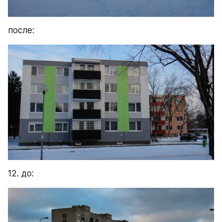
после:
12. до: