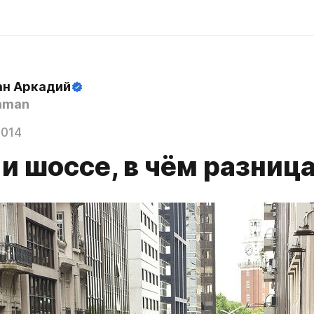
н Аркадий
hman
2014
и шоссе, в чём разниц