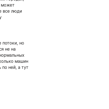
 может 
е все люди 
понимают, чем является улица в городе, пытаясь соорудить шулицу 
потоки, но 
я не на 
нормальных 
колько машин 
о ней, а тут 