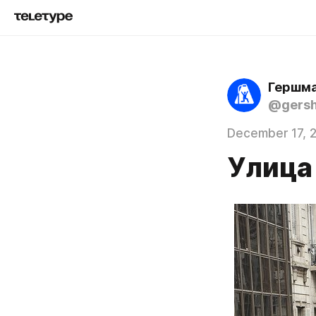
Гершма
@gers
December 17, 
Улица 