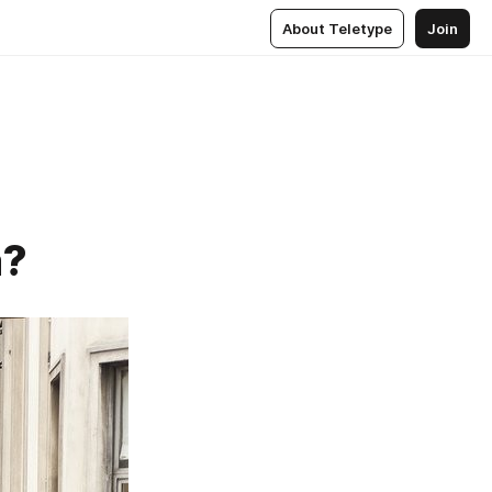
About Teletype
Join
а?