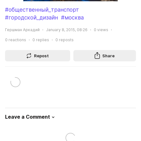
#общественный_транспорт
#городской_дизайн
#москва
Гершман Аркадий
January 8, 2015, 08:26
0
views
0
reactions
0
replies
0
reposts
Repost
Share
Leave a Comment