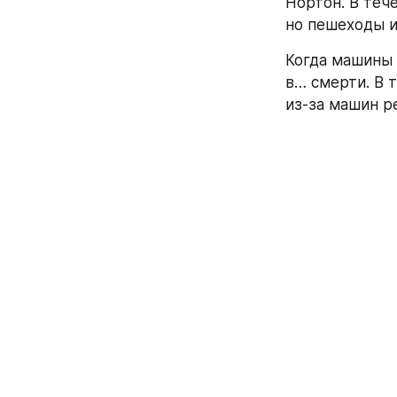
Нортон. В теч
но пешеходы и
Когда машины 
в… смерти. В 
из-за машин р