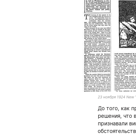
23 ноября 1924 New 
До того, как 
решения, что 
признавали ви
обстоятельств