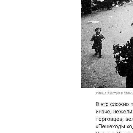
Улица Хестер в Манх
В это сложно 
иначе, нежели
торговцев, ве
«Пешеходы ход