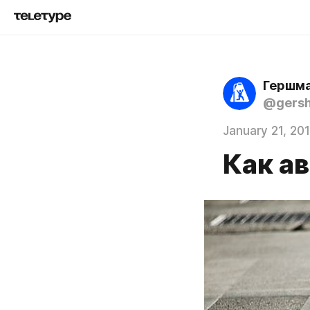
Гершма
@gers
January 21, 20
Как а