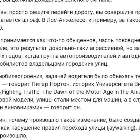
и вы просто решите перейти дорогу, вы совершите пр
агается штраф. В Лос-Анжелесе, к примеру, за тако
0.
спринимается как что-то обыденное, часть повседне
ле, это результат довольно-таки агрессивной, но за
-х годов, когда группа автопроизводителей и автоди
обилистов владельцами городских улиц.
мобилестроения, задачей водителя было объехать те
» — говорит Питер Нортон, историк Университета В
Fighting Traffic: The Dawn of the Motor Age in the Amer
овой модели, улицы стали местом для машин, а в слу
 виновниками» — говорит он.
ин, почему произошло такое изменение, было создан
как нарушение правил перехода улицы (jaywalking). 
произошло. 