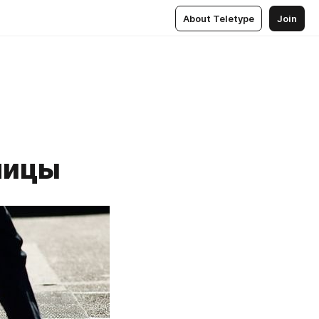
About Teletype
Join
лицы