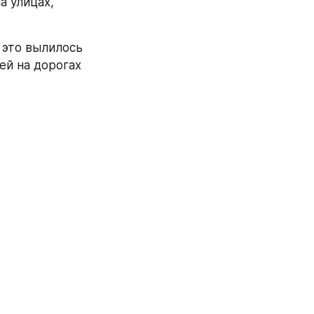
 улицах, 
это вылилось 
й на дорогах 