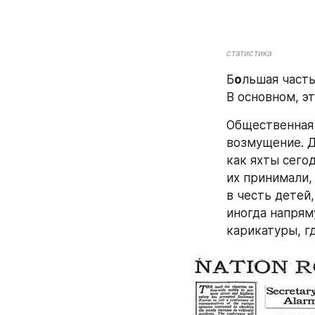
статистика
Б
о
льшая часть
В основном, э
Общественная 
возмущение. Д
как яхты сего
их принимали, 
в честь детей
иногда напрям
карикатуры, г