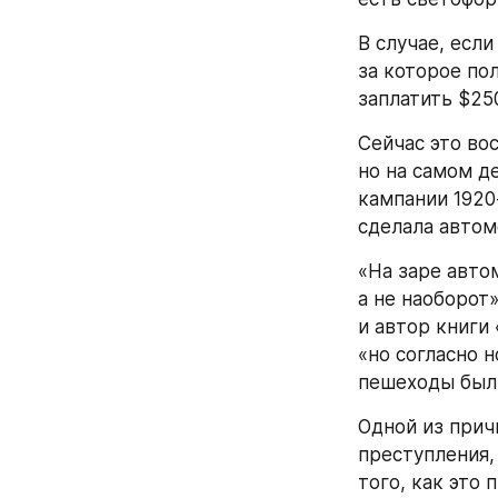
В случае, есл
за которое пол
заплатить $25
Сейчас это во
но на самом де
кампании 1920
сделала автом
«На заре авто
а не наоборот
и автор книги «
«но согласно н
пешеходы были
Одной из прич
преступления, 
того, как это 