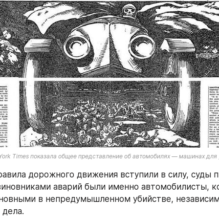
York Times показала общее представление об автомобилях — машинах для
правила дорожного движения вступили в силу, суды п
виновниками аварий были именно автомобилисты, к
новными в непредумышленном убийстве, независимо
 дела.