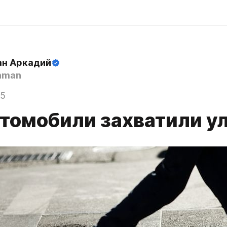
н Аркадий
hman
15
втомобили захватили у