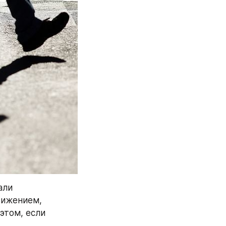
ли 
вижением, 
том, если 