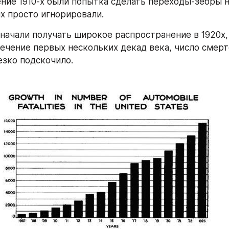
ение 1910-х были попытка сделать переходы-зебры на
х просто игнорировали.
начали получать широкое распространение в 1920х, 
течение первых нескольких декад века, число смерте
езко подскочило.