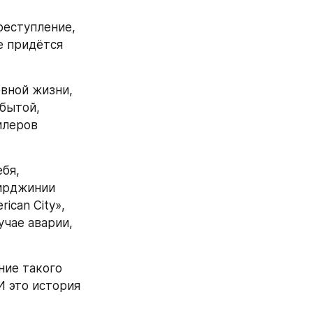
еступление, 
е придётся 
вной жизни, 
бытой, 
леров 
бя, 
ирджинии 
ican City», 
чае аварии, 
ие такого 
И это история 