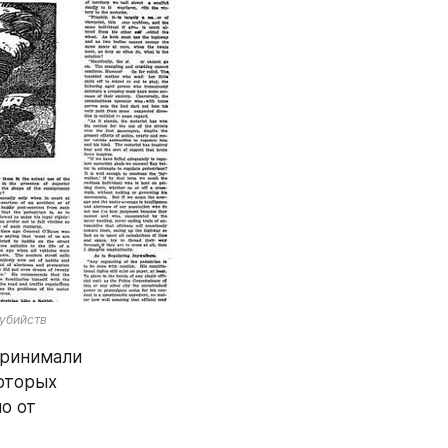
 убийств
ринимали 
оторых 
 от 