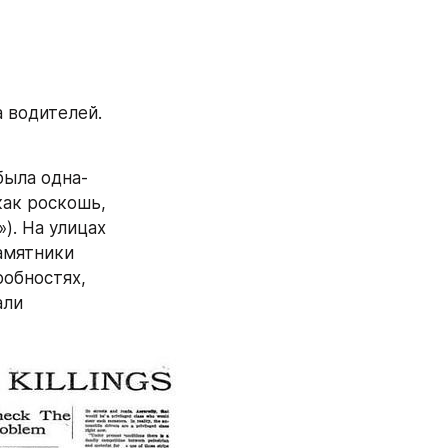
 водителей. 
ыла одна- 
ак роскошь, 
. На улицах 
амятники 
обностях, 
ли 