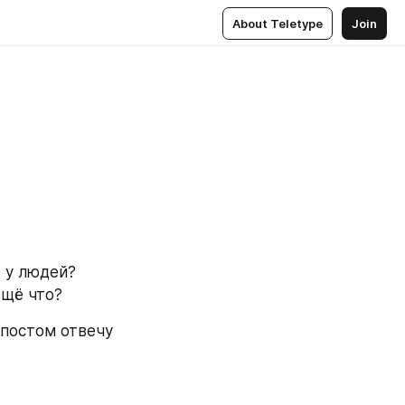
About Teletype
Join
 у людей? 
ещё что?
постом отвечу 