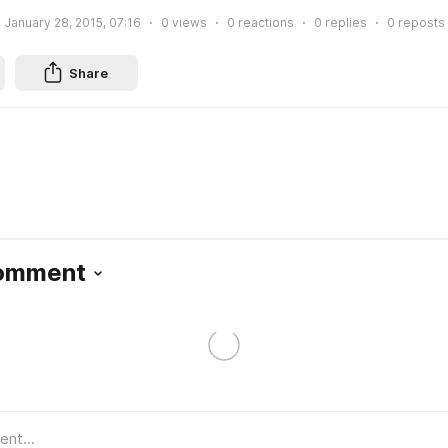
January 28, 2015, 07:16
0
views
0
reactions
0
replies
0
reposts
Share
Comment