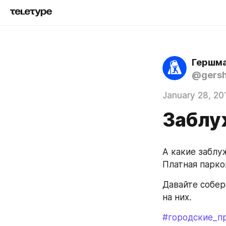
Гершма
@gers
January 28, 20
Заблу
А какие заблу
Платная парко
Давайте собер
на них.
#городские_п