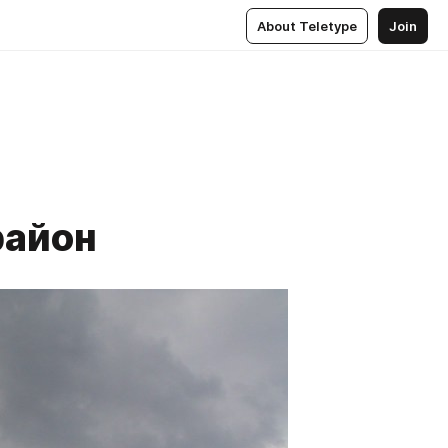
About Teletype
Join
район