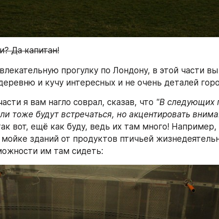
и? Да капитан!
лекательную прогулку по Лондону, в этой части вы 
еревню и кучу интересных и не очень деталей горо
части я вам нагло соврал, сказав, что 
"В следующих п
ли тоже будут встречаться, но акцентировать вниман
так вот, ещё как буду, ведь их там много! Например, 
 мойке зданий от продуктов птичьей жизнедеятельн
можности им там сидеть: