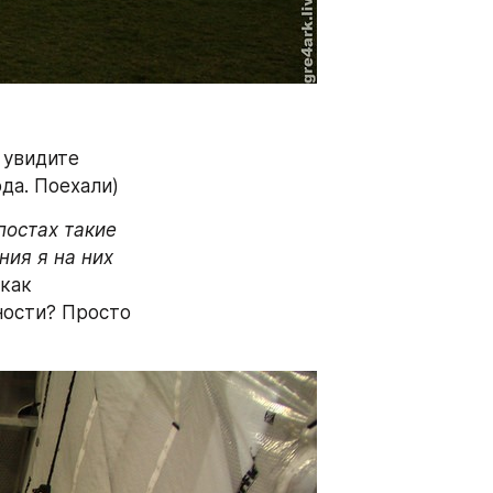
увидите 
да. Поехали)
остах такие 
ия я на них 
как 
ости? Просто 