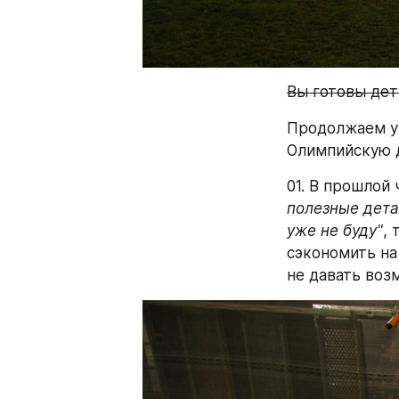
Вы готовы дет
Продолжаем ув
Олимпийскую д
01. В прошлой 
полезные дета
уже не буду"
, 
сэкономить на
не давать воз