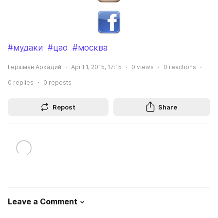
#мудаки
#цао
#москва
Гершман Аркадий
April 1, 2015, 17:15
0
views
0
reactions
0
replies
0
reposts
Repost
Share
Leave a Comment