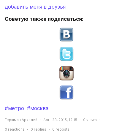
добавить меня в друзья
Советую также подписаться:
#метро
#москва
Гершман Аркадий
April 23, 2015, 12:15
0
views
0
reactions
0
replies
0
reposts