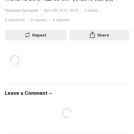
Гершман Аркадий
April 28, 2015, 16:01
0
views
0
reactions
0
replies
0
reposts
Repost
Share
Leave a Comment