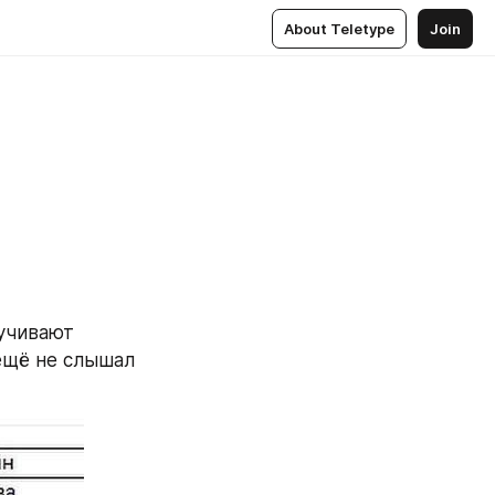
About Teletype
Join
учивают 
ещё не слышал 