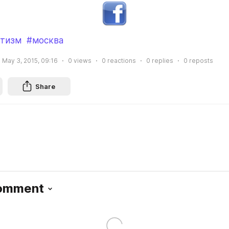
отизм
#москва
May 3, 2015, 09:16
0
views
0
reactions
0
replies
0
reposts
Share
Comment