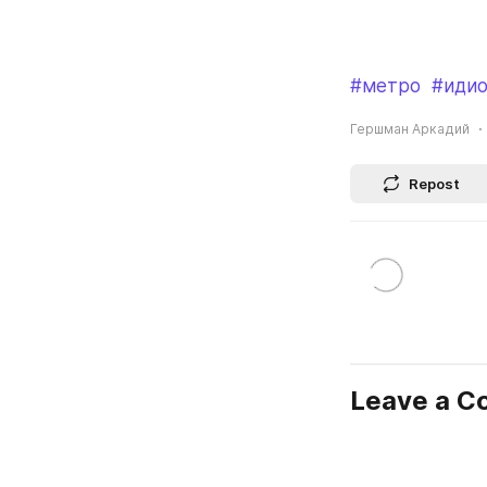
#метро
#иди
Гершман Аркадий
Repost
Leave a 