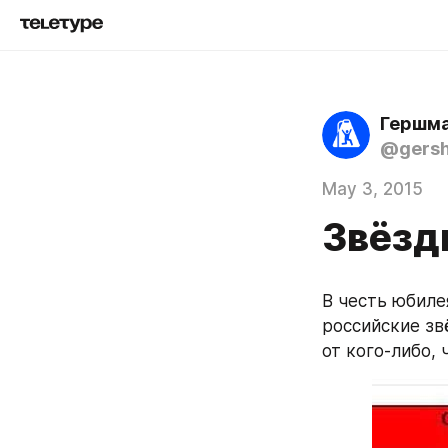
Гершма
@gers
May 3, 2015
Звёзд
В честь юбиле
российские зв
от кого-либо, 