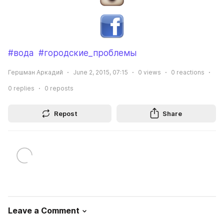
#вода
#городские_проблемы
Гершман Аркадий
June 2, 2015, 07:15
0
views
0
reactions
0
replies
0
reposts
Repost
Share
Leave a Comment