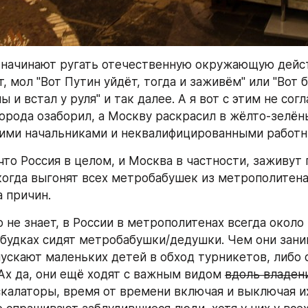
 начинают ругать отечественную окружающую дейст
, мол "Вот Путин уйдёт, тогда и заживём" или "Вот б
ы и встал у руля" и так далее. А я вот с этим не согл
города озаборил, а Москву раскрасил в жёлто-зелёны
ими начальниками и неквалифицированными работн
что Россия в целом, и Москва в частности, заживут 
огда выгонят всех метробабушек из метрополитена, 
а причин.
 не знает, в России в метрополитенах всегда около 
 будках сидят метробабушки/дедушки. Чем они зани
ускают маленьких детей в обход турникетов, либо св
 Ах да, они ещё ходят с важным видом 
вдоль владен
скалаторы, время от времени включая и выключая их