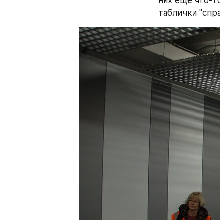
них ещё что-то
таблички "спра