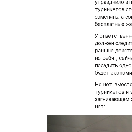
упразднило эт
турникетов сп
заменять, а с
бесплатные же
У ответственн
должен следить
раньше действ
но ребят, сейч
посадить одно
будет экономи
Но нет, вместо
турникетов и э
загнивающем за
нет: