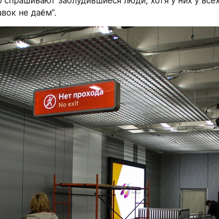
 спрашивают заблудившиеся люди, хотя у них у всех
вок не даём".