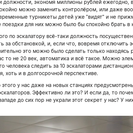
и должности, экономя миллионы рублей ежегодно, в
окойно можно заменить контролёром, или даже воо
овременные турникеты детей уже "видят" и не прижму
 поездки для них можно было бы спокойно брать в к
ого по эскалатору всё-таки должность посущественн
 за обстановкой, и, если что, вовремя отключить эс
ительно это можно было сделать только находясь р
ас то не 20 век, автоматика и всё такое. Можно эле
го человека следить за 10 эскалаторами дистанционн
я, хоть и в долгосрочной перспективе.
 этого у нас даже на новых станциях предусмотрены
скалаторов. Эффективно ли это? И если да, то почем
паде до сих пор не украли этот секрет у нас? У них