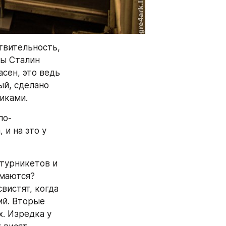
вительность, 
ы Сталин 
асен, это ведь 
й, сделано 
иками.
по-
и на это у 
турникетов и 
маются? 
истят, когда 
ий
. Вторые 
. Изредка у 