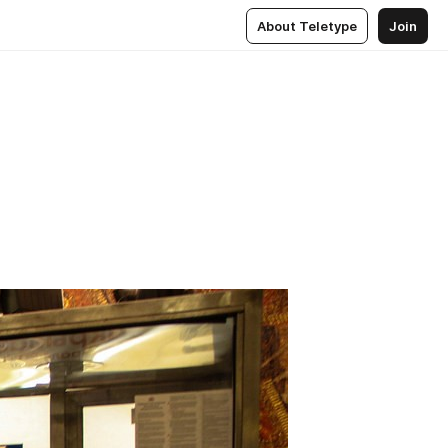
About Teletype
Join