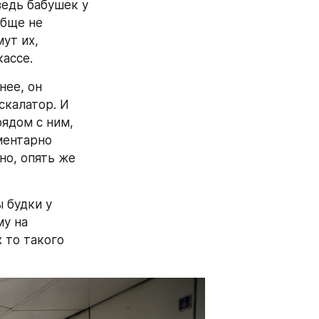
едь бабушек у 
бще не 
т их, 
ассе.
ее, он 
калатор. И 
ядом с ним, 
ментарно 
о, опять же 
 будки у 
у на 
 то такого 