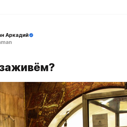
н Аркадий
hman
 заживём?