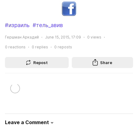
#израиль
#тель_авив
Гершман Аркадий
June 15, 2015, 17:09
0
views
0
reactions
0
replies
0
reposts
Repost
Share
Leave a Comment