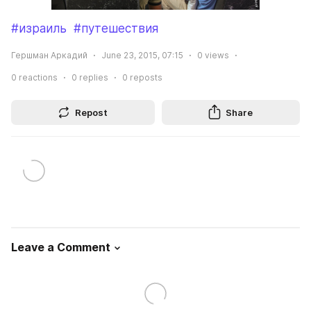
#израиль
#путешествия
Гершман Аркадий
June 23, 2015, 07:15
0
views
0
reactions
0
replies
0
reposts
Repost
Share
Leave a Comment