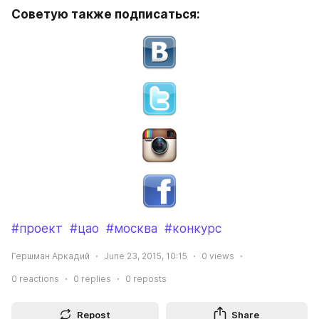
Советую также подписаться:
#проект
#цао
#москва
#конкурс
Гершман Аркадий
June 23, 2015, 10:15
0
views
0
reactions
0
replies
0
reposts
Repost
Share