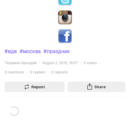
#вдв
#москва
#праздник
Гершман Аркадий
August 2, 2015, 16:57
0
views
0
reactions
0
replies
0
reposts
Repost
Share