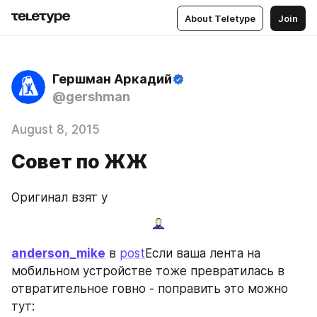
About Teletype
Join
Гершман Аркадий
@gershman
August 8, 2015
Совет по ЖЖ
Оригинал взят у
anderson_mike
 в 
post
Если ваша лента на 
мобильном устройстве тоже превратилась в 
отвратительное говно - поправить это можно 
тут: