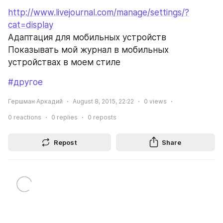
http://www.livejournal.com/manage/settings/?
cat=display
Адаптация для мобильных устройств 
Показывать мой журнал в мобильных 
устройствах в моем стиле
#другое
Гершман Аркадий
August 8, 2015, 22:22
0
views
0
reactions
0
replies
0
reposts
Repost
Share