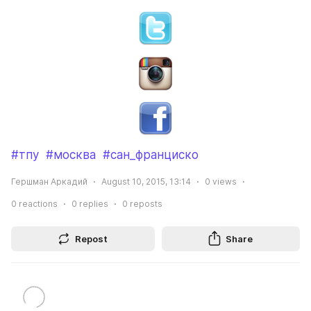
#тпу
#москва
#сан_франциско
Гершман Аркадий
August 10, 2015, 13:14
0
views
0
reactions
0
replies
0
reposts
Repost
Share