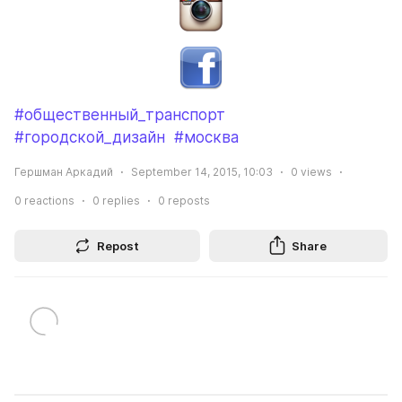
#общественный_транспорт
#городской_дизайн
#москва
Гершман Аркадий
September 14, 2015, 10:03
0
views
0
reactions
0
replies
0
reposts
Repost
Share