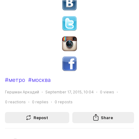
#метро
#москва
Гершман Аркадий
September 17, 2015, 10:04
0
views
0
reactions
0
replies
0
reposts
Repost
Share