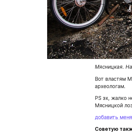
Мясницкая. На
Вот властям Мо
археологам.
PS эх, жалко н
Мясницкой лоз
добавить меня
Советую такж