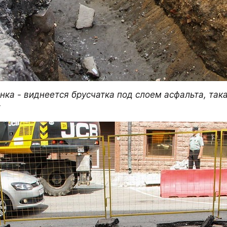
ка - виднеется брусчатка под слоем асфальта, така
х