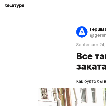
Гершма
@gers
September 24,
Все та
заката
Как будто бы 