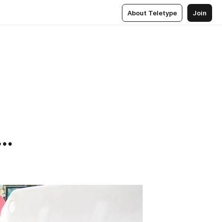
About Teletype
Join
..