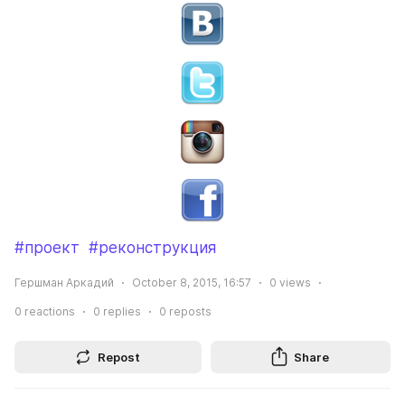
#проект
#реконструкция
Гершман Аркадий
October 8, 2015, 16:57
0
views
0
reactions
0
replies
0
reposts
Repost
Share