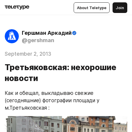
About Teletype
Join
Гершман Аркадий
@gershman
September 2, 2013
Третьяковская: нехорошие
новости
Как и обещал, выкладываю свежие 
(сегодняшние) фотографии площади у 
м.Третьяковская :