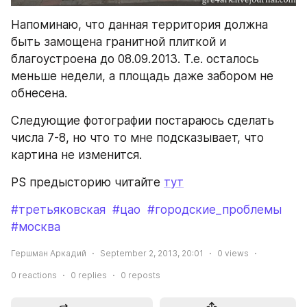
Напоминаю, что данная территория должна 
быть замощена гранитной плиткой и 
благоустроена до 08.09.2013. Т.е. осталось 
меньше недели, а площадь даже забором не 
обнесена.
Следующие фотографии постараюсь сделать 
числа 7-8, но что то мне подсказывает, что 
картина не изменится.
PS предысторию читайте 
тут
#третьяковская
#цао
#городские_проблемы
#москва
Гершман Аркадий
September 2, 2013, 20:01
0
views
0
reactions
0
replies
0
reposts