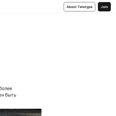
About Teletype
Join
более 
ен быть 