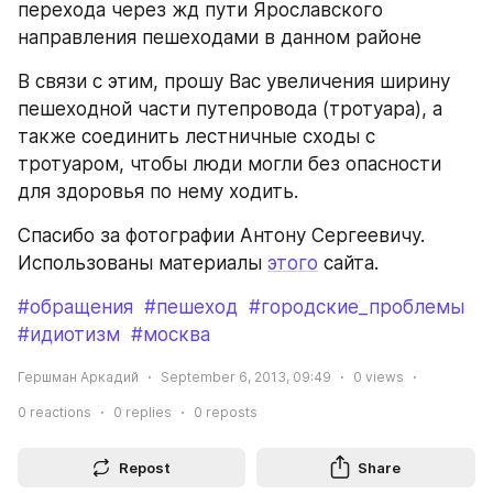
перехода через жд пути Ярославского 
направления пешеходами в данном районе
В связи с этим, прошу Вас увеличения ширину 
пешеходной части путепровода (тротуара), а 
также соединить лестничные сходы с 
тротуаром, чтобы люди могли без опасности 
для здоровья по нему ходить.
Спасибо за фотографии Антону Сергеевичу. 
Использованы материалы 
этого
 сайта.
#обращения
#пешеход
#городские_проблемы
#идиотизм
#москва
Гершман Аркадий
September 6, 2013, 09:49
0
views
0
reactions
0
replies
0
reposts
Repost
Share