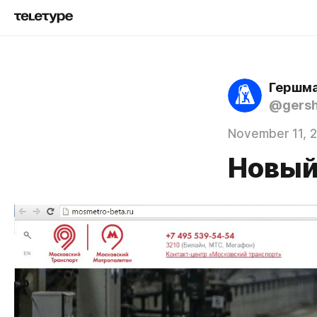
Гершма
@gers
November 11, 
Новый