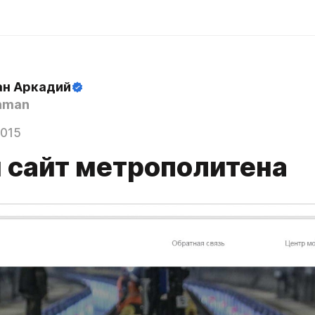
н Аркадий
hman
2015
 сайт метрополитена