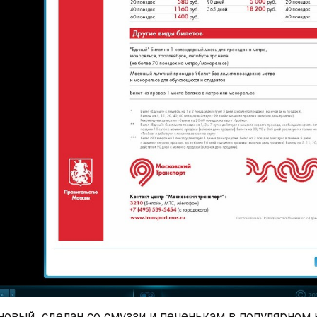
 новый, сделан 
со смуззи и печенькам
 в популярном 