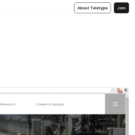
About Teletype
Join