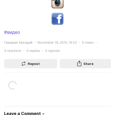
#видео
Гершман Аркадий
November 16, 2015, 19:23
0
views
0
reactions
0
replies
0
reposts
Repost
Share
Leave a Comment