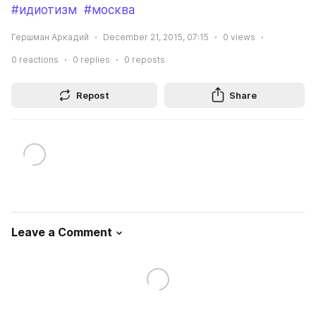
#идиотизм
#москва
Гершман Аркадий
December 21, 2015, 07:15
0
views
0
reactions
0
replies
0
reposts
Repost
Share
Leave a Comment