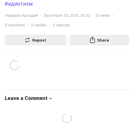
#идиотизм
Гершман Аркадий
December 23, 2015, 20:32
0
views
0
reactions
0
replies
0
reposts
Repost
Share
Leave a Comment