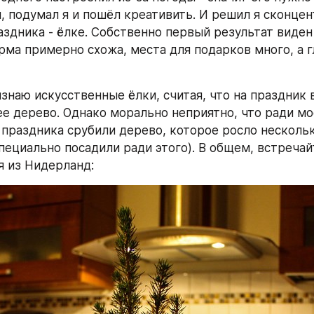
, подумал я и пошёл креативить. И решил я сконцен
аздника - ёлке. Собственно первый результат виден 
рма примерно схожа, места для подарков много, а гл
изнаю искусственные ёлки, считая, что на праздник 
е дерево. Однако морально неприятно, что ради мое
праздника срубили дерево, которое росло нескольк
специально посадили ради этого). В общем, встречай
я из Нидерланд: