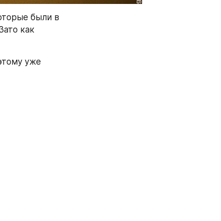
оторые были в 
ато как 
этому уже 