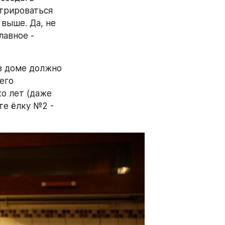
трироваться 
выше. Да, не 
авное - 
в доме должно 
го 
о лет (даже 
те ёлку №2 - 