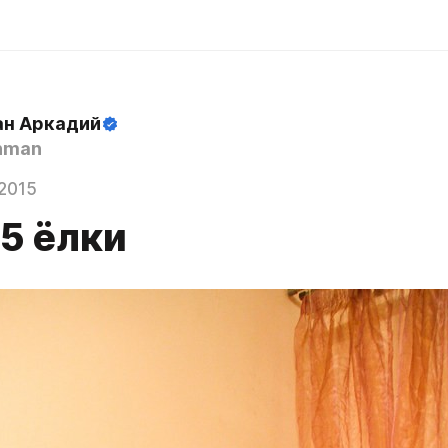
н Аркадий
hman
2015
.5 ёлки