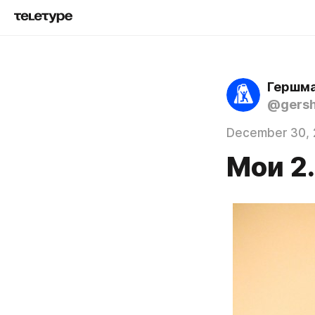
Гершма
@gers
December 30, 
Мои 2