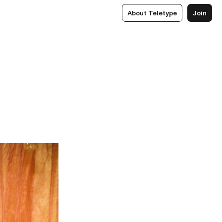
About Teletype
Join