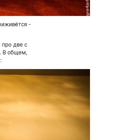
иживётся - 
про две с 
 В общем, 
: