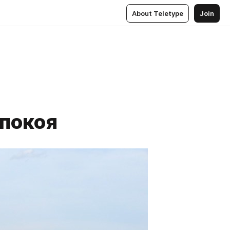
About Teletype
Join
 покоя