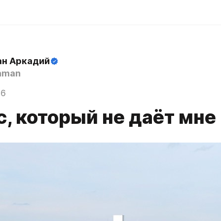
н Аркадий
hman
16
, который не даёт мне