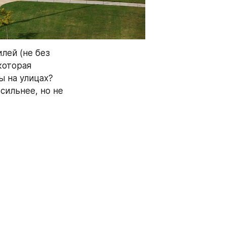
лей (не без 
 которая 
 на улицах? 
сильнее, но не 