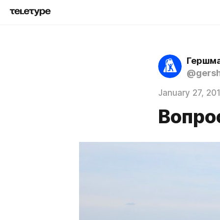
Гершма
@gers
January 27, 20
Вопрос