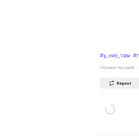
#у_них_там
#
Гершман Аркадий
Repost