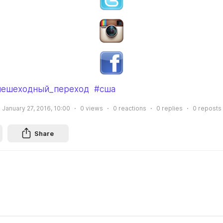
пешеходный_переход
#сша
January 27, 2016, 10:00
0
views
0
reactions
0
replies
0
reposts
Share