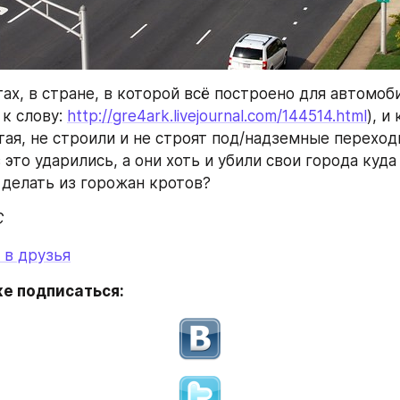
х, в стране, в которой всё построено для автомоби
к слову: 
http://gre4ark.livejournal.com/144514.html
), и
тая, не строили и не строят под/надземные переходы
 это ударились, а они хоть и убили свои города куда 
 делать из горожан кротов?
C
 в друзья
е подписаться: