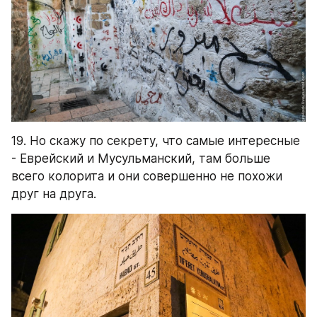
друг на друга.
20. А это остатки старого Старого города, 
точнее его главной улицы, примерно 6 века до 
н.э.: