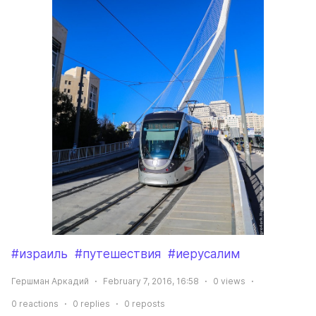
#израиль
#путешествия
#иерусалим
Гершман Аркадий
February 7, 2016, 16:58
0
views
0
reactions
0
replies
0
reposts
Repost
Share
Leave a Comment