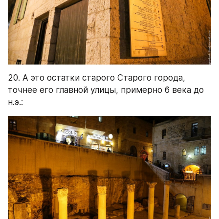
21. Я подметил для себя ещё два момента, 
связанные не столько конкретно с 
Иерусалимом, сколько в целом со старыми 
городами. Во-первых, это улицы и проходы - 
они практически никогда не бывают 
тупиковыми. Это хорошо, ибо даёт больше 
связей и улицы безопаснее (больше людей на 