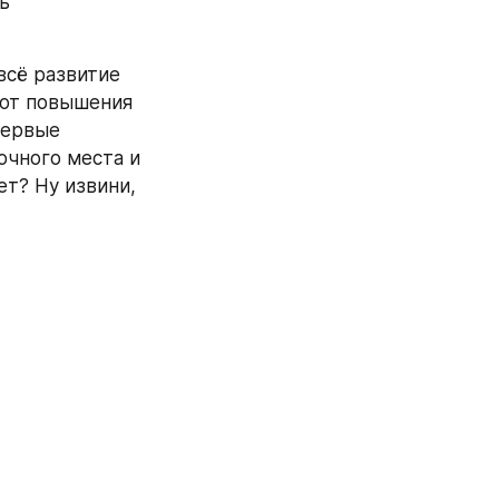
 
всё развитие 
 от повышения 
ервые 
чного места и 
т? Ну извини, 