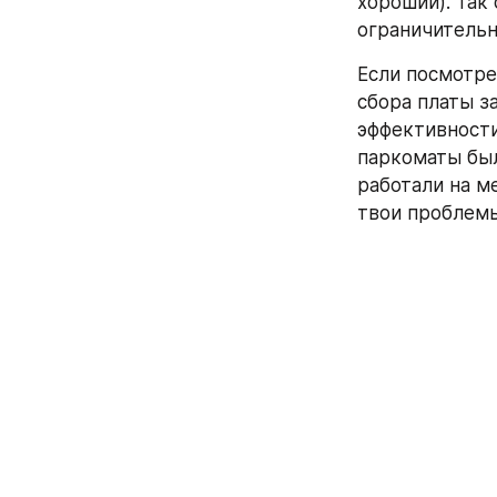
хороший). Так
ограничитель
Если посмотрет
сбора платы за
эффективности
паркоматы был
работали на м
твои проблем