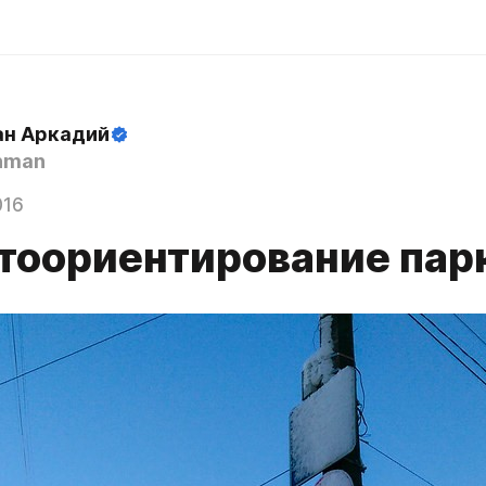
н Аркадий
hman
016
тоориентирование пар