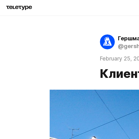
Гершма
@gers
February 25, 2
Клиен