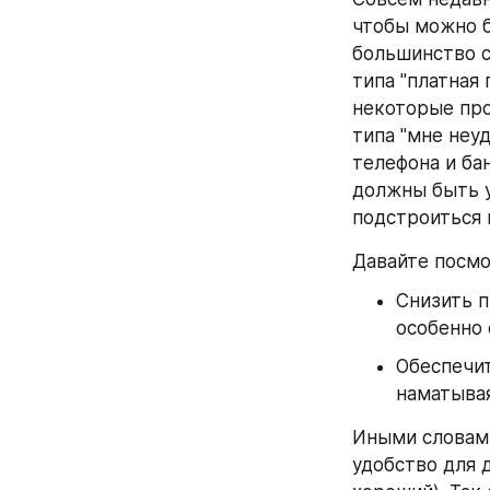
чтобы можно б
большинство с
типа "платная 
некоторые про
типа "мне неуд
телефона и ба
должны быть у
подстроиться 
Давайте посмо
Снизить п
особенно 
Обеспечит
наматывая
Иными словами
удобство для д