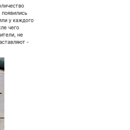
личество 
 появились 
ли у каждого 
ле чего 
тели, не 
ставляют - 