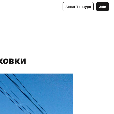
About Teletype
Join
ковки