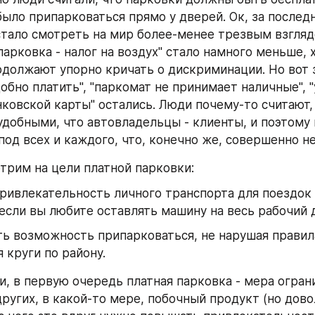
ыло припарковаться прямо у дверей. Ок, за последн
тало смотреть на мир более-менее трезвым взглядо
парковка - налог на воздух" стало намного меньше, х
должают упорно кричать о дискриминации. Но вот з
обно платить", "паркомат не принимает наличные", "
нковской карты" остались. Люди почему-то считают, 
добными, что автовладельцы - клиенты, и поэтому 
под всех и каждого, что, конечно же, совершенно н
трим на цели платной парковки:
ривлекательность личного транспорта для поездок п
если вы любите оставлять машину на весь рабочий д
ь возможность припарковаться, не нарушая правила
 круги по району.
, в первую очередь платная парковка - мера ограни
ругих, в какой-то мере, побочный продукт (но дово