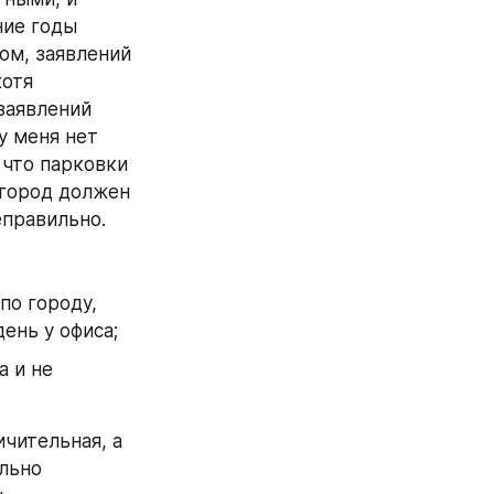
ие годы 
м, заявлений 
отя 
аявлений 
у меня нет 
что парковки 
город должен 
еправильно.
о городу, 
ень у офиса;
 и не 
чительная, а 
льно 