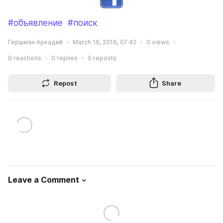
#объявление
#поиск
Гершман Аркадий
March 16, 2016, 07:42
0
views
0
reactions
0
replies
0
reposts
Repost
Share
Leave a Comment