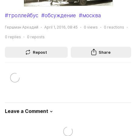
#троллейбус
#обсуждение
#москва
Гершман Аркадий
April 1, 2016, 08:45
0
views
0
reactions
0
replies
0
reposts
Repost
Share
Leave a Comment