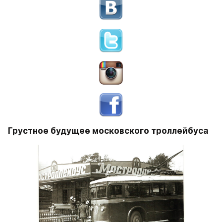
Грустное будущее московского троллейбуса