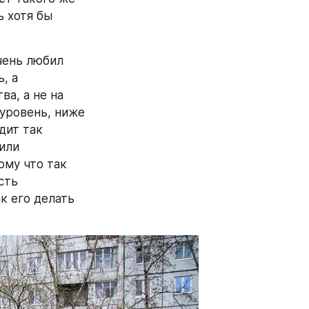
 хотя бы 
чень любил 
 а 
, а не на 
уровень, ниже 
дит так 
или 
му что так 
ть 
к его делать 