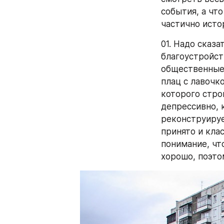
события, а чт
частично исто
01. Надо сказа
благоустройст
общественные 
плац с лавочк
которого строи
депрессивно, к
реконструирует
принято и клас
понимание, что
хорошо, поэто