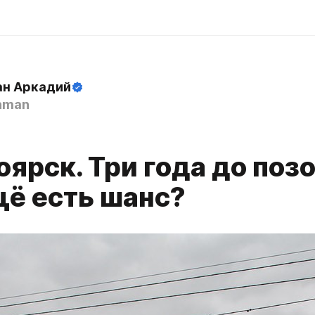
н Аркадий
hman
ярск. Три года до позо
щё есть шанс?