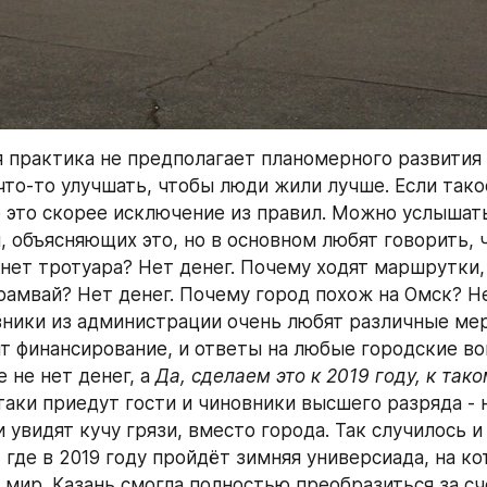
 практика не предполагает планомерного развития г
что-то улучшать, чтобы люди жили лучше. Если такое
о это скорее исключение из правил. Можно услышать
 объясняющих это, но в основном любят говорить, ч
нет тротуара? Нет денег. Почему ходят маршрутки, 
амвай? Нет денег. Почему город похож на Омск? Нет
ники из администрации очень любят различные мер
т финансирование, и ответы на любые городские во
 не нет денег, а 
Да, сделаем это к 2019 году, к тако
-таки приедут гости и чиновники высшего разряда - 
и увидят кучу грязи, вместо города. Так случилось и 
 где в 2019 году пройдёт зимняя универсиада, на ко
 мир. Казань смогла полностью преобразиться за счё