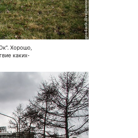
к". Хорошо, 
твие каких-