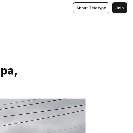
About Teletype
Join
ра,