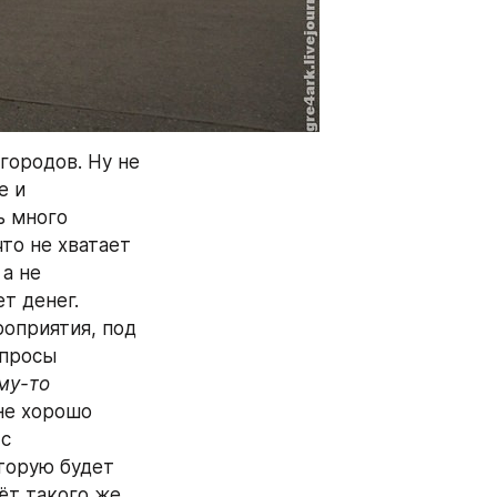
ородов. Ну не 
 и 
 много 
то не хватает 
а не 
 денег. 
оприятия, под 
просы 
му-то 
не хорошо 
с 
торую будет 
т такого же 