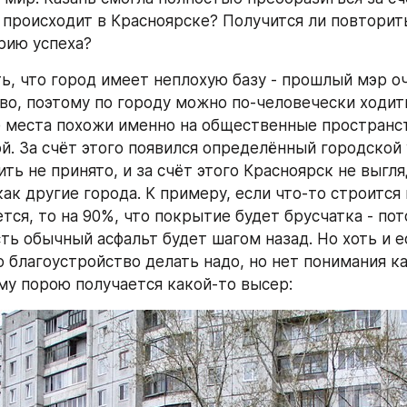
о происходит в Красноярске? Получится ли повторить
рию успеха?
ть, что город имеет неплохую базу - прошлый мэр о
во, поэтому по городу можно по-человечески ходить,
места похожи именно на общественные пространства
ой. За счёт этого появился определённый городской 
ть не принято, и за счёт этого Красноярск не выгля
ак другие города. К примеру, если что-то строится 
ся, то на 90%, что покрытие будет брусчатка - пото
ть обычный асфальт будет шагом назад. Но хоть и ес
 благоустройство делать надо, но нет понимания ка
му порою получается какой-то высер: