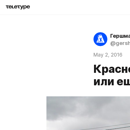
Гершма
@gers
May 2, 2016
Красно
или е