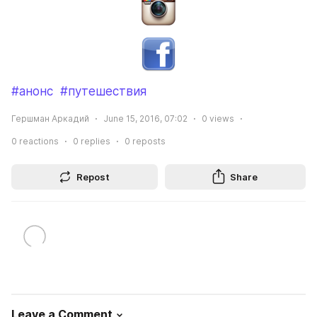
#анонс
#путешествия
Гершман Аркадий
June 15, 2016, 07:02
0
views
0
reactions
0
replies
0
reposts
Repost
Share
Leave a Comment