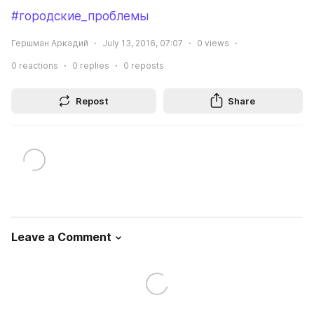
#городские_проблемы
Гершман Аркадий
July 13, 2016, 07:07
0
views
0
reactions
0
replies
0
reposts
Repost
Share
Leave a Comment