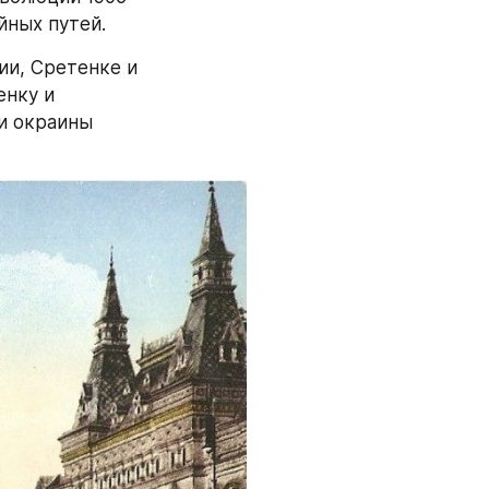
йных путей.
ии, Сретенке и 
нку и 
 окраины 