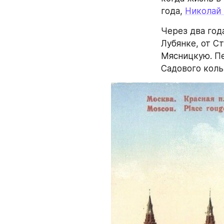
года, 
Николай 
Через два года
Лубянке, от С
Мясницкую. Пе
Садового коль