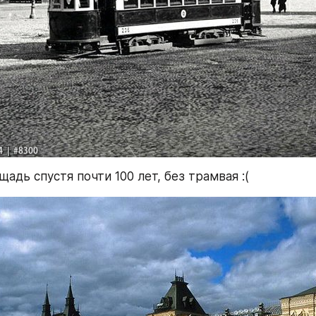
адь спустя почти 100 лет, без трамвая :(