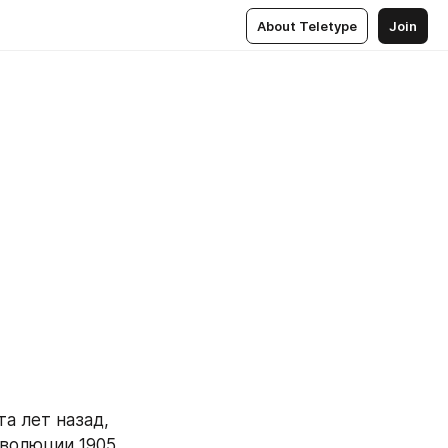
About Teletype
Join
а лет назад, 
волюции 1905 