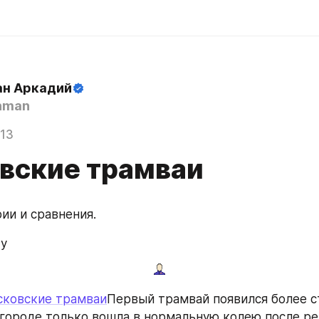
н Аркадий
hman
013
вские трамваи
ии и сравнения.
 у
ковские трамваи
Первый трамвай появился более ст
 городе только вошла в нормальную колею после ре