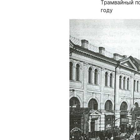
Трамвайный по
году