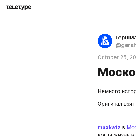
Гершма
@gers
October 25, 2
Моско
Немного истор
Оригинал взят
maxkatz
 в 
Мос
когда жизнь в