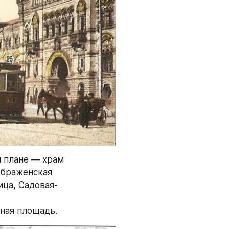
 плане — храм 
браженская 
ица, Садовая-
тная площадь.