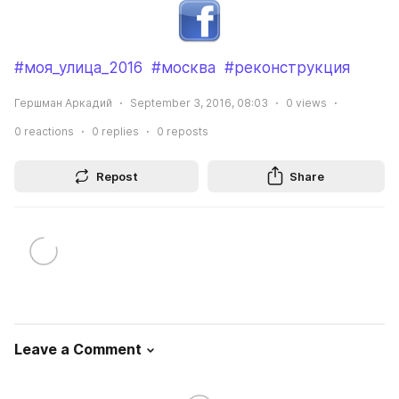
#моя_улица_2016
#москва
#реконструкция
Гершман Аркадий
September 3, 2016, 08:03
0
views
0
reactions
0
replies
0
reposts
Repost
Share
Leave a Comment