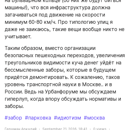
на Бульварном кольце (об них же будут биться 
машины!), что вся инфраструктура должна 
затачиваться под движение на скорости 
минимум 60-80 км/ч. Про типологию улиц я 
даже не заикаюсь, такие вещи вообще никто не 
учитывает.
Таким образом, вместо организации 
безопасных пешеходных переходов, увеличения 
треугольников видимости куча денег уйдёт на 
бессмысленные заборы, которые в будущем 
придётся демонтировать. К сожалению, таков 
уровень транспортной науки в Москве.. и в 
России. Ведь на Урбанфоруме мы обсуждаем 
гиперлуп, когда впору обсуждать нормативы и 
заборы.
#забор
#парковка
#идиотизм
#москва
Гершман Аркадий
September 21, 2016, 18:41
0
views