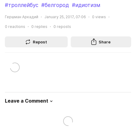
#троллейбус
#белгород
#идиотизм
Гершман Аркадий
January 25, 2017, 07:06
0
views
0
reactions
0
replies
0
reposts
Repost
Share
Leave a Comment