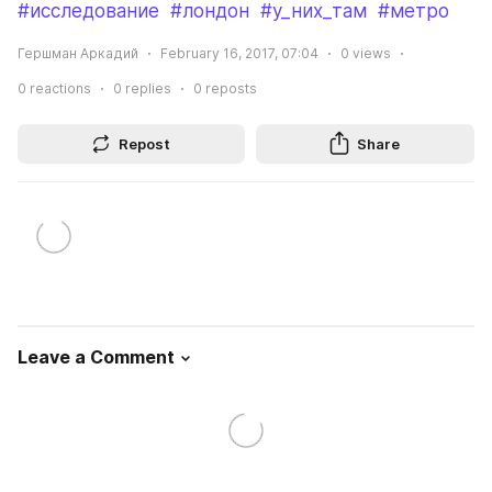
#исследование
#лондон
#у_них_там
#метро
Гершман Аркадий
February 16, 2017, 07:04
0
views
0
reactions
0
replies
0
reposts
Repost
Share
Leave a Comment